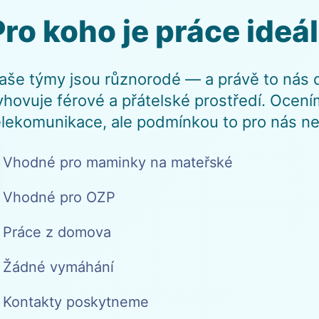
Pro koho je práce ideá
aše týmy jsou různorodé — a právě to nás dě
yhovuje férové a přátelské prostředí. Ocen
elekomunikace, ale podmínkou to pro nás nen
 Vhodné pro maminky na mateřské
 Vhodné pro OZP
 Práce z domova
 Žádné vymáhání
 Kontakty poskytneme