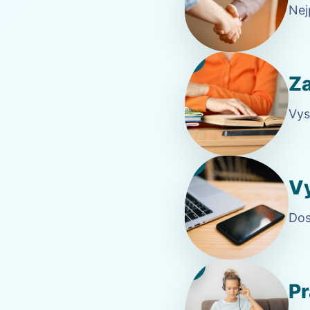
Nej
2
Za
Vys
3
V
Dos
4
Pr