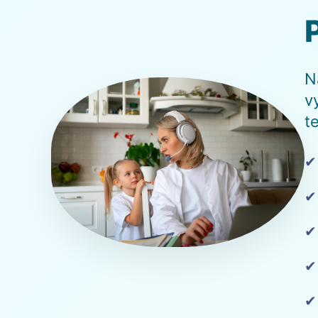
N
v
t
✔
✔
✔
✔
✔