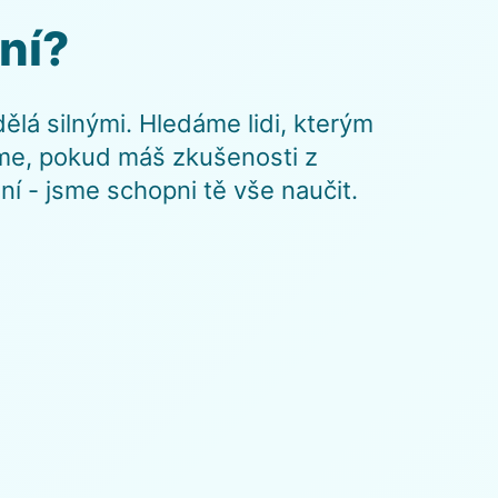
lní?
lá silnými. Hledáme lidi, kterým
íme, pokud máš zkušenosti z
í - jsme schopni tě vše naučit.