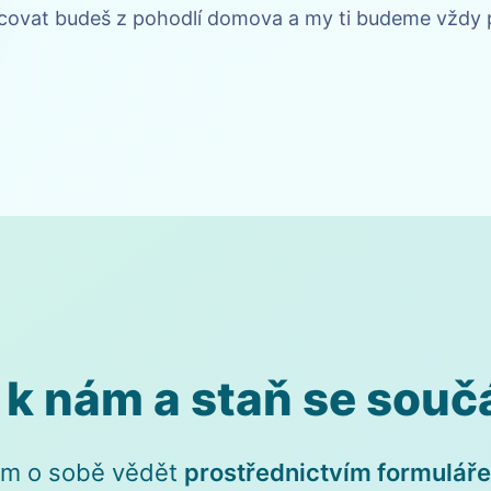
covat budeš z pohodlí domova a my ti budeme vždy 
e k nám a staň se souč
 nám o sobě vědět
prostřednictvím formuláře