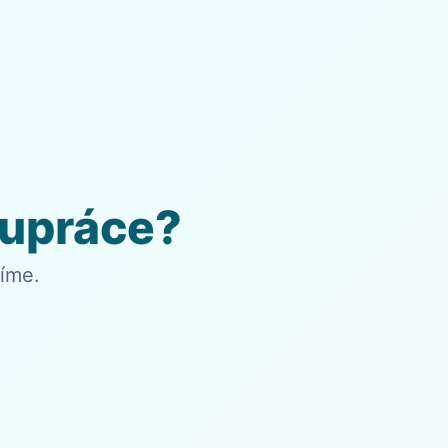
lupráce?
íme.