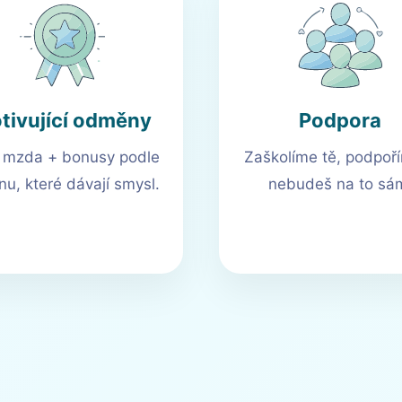
tivující odměny
Podpora
í mzda + bonusy podle
Zaškolíme tě, podpoř
nu, které dávají smysl.
nebudeš na to sá