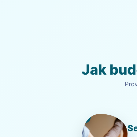
Jak bud
Pro
1
S